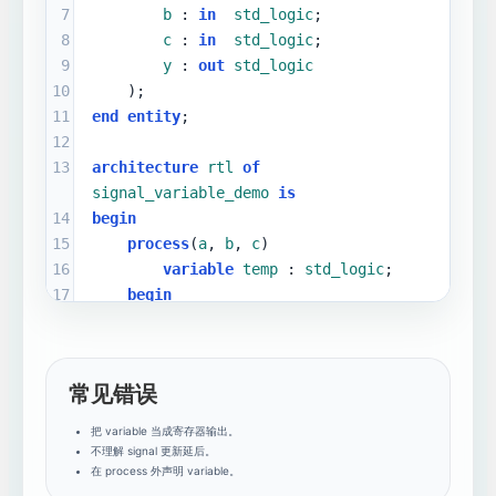
7
b
 : 
in
std_logic
;
8
c
 : 
in
std_logic
;
9
y
 : 
out
std_logic
10
    );
11
end
entity
;
12
13
architecture
rtl
of
signal_variable_demo
is
14
begin
15
process
(
a
, 
b
, 
c
)
16
variable
temp
 : 
std_logic
;
17
begin
18
temp
 :
=
a
and
b
;
19
y
<=
temp
or
c
;
20
end
process
;
常见错误
21
end
architecture
;
把 variable 当成寄存器输出。
不理解 signal 更新延后。
在 process 外声明 variable。