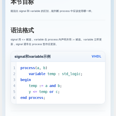
本节目标
VHDL testbench入门：验证你的设计
8
能说出 signal 和 variable 的区别，能判断 process 中应该使用哪一种。
VHDL状态机入门：用枚举类型描述流程
9
语法格式
编译错误与波形调试：定位VHDL问题
10
signal 用 <= 赋值，variable 在 process 内声明并用 := 赋值。variable 立即更
词法基础：注释、标识符和字面量
11
新，signal 通常在 process 暂停后更新。
运算符与表达式：逻辑、比较和移位
12
signal和variable示例
VHDL
constant与generic：参数化VHDL模块
13
1
process
(
a
, 
b
)
2
variable
temp
 : 
std_logic
;
signal与variable：赋值时机的差异
14
3
begin
4
temp
 :
=
a
and
b
;
模块层次化：entity例化与port map
15
5
y
<=
temp
or
c
;
6
end
process
;
library、use与package：组织可复用定义
16
数组与record：组织复杂数据
17