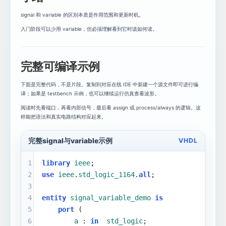
signal 和 variable 的区别本质是作用范围和更新时机。
入门阶段可以少用 variable，但必须理解看到它时该如何读。
完整可编译示例
下面是完整代码，不是片段。复制到对应在线 IDE 中新建一个源文件即可进行编
译；如果是 testbench 示例，也可以继续运行仿真查看波形。
阅读时先看端口，再看内部信号，最后看 assign 或 process/always 的逻辑。这
样能把语法和真实电路结构对应起来。
完整signal与variable示例
VHDL
1
library
ieee
;
2
use
ieee
.
std_logic_1164
.
all
;
3
4
entity
signal_variable_demo
is
5
port
 (
6
a
 : 
in
std_logic
;