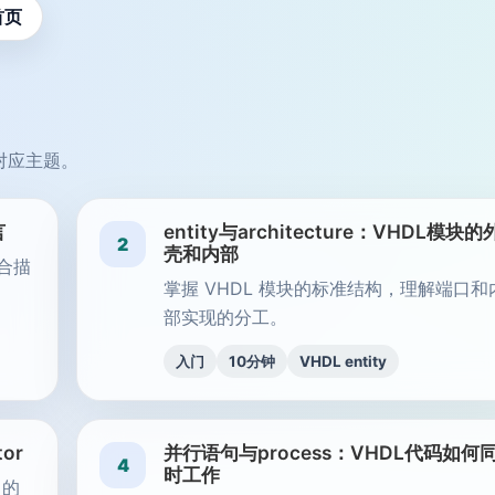
首页
对应主题。
言
entity与architecture：VHDL模块的
2
壳和内部
适合描
掌握 VHDL 模块的标准结构，理解端口和
部实现的分工。
入门
10分钟
VHDL entity
tor
并行语句与process：VHDL代码如何
4
时工作
 的