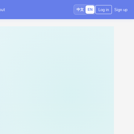
out
中文
Log in
Sign up
EN