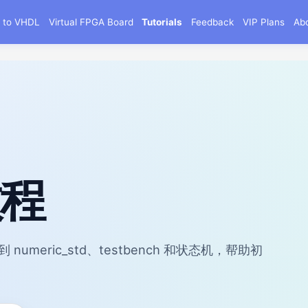
g to VHDL
Virtual FPGA Board
Tutorials
Feedback
VIP Plans
Ab
教程
ess 到 numeric_std、testbench 和状态机，帮助初