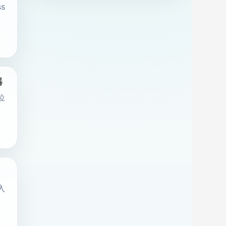
s
器
位
入