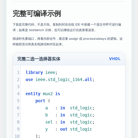
完整可编译示例
下面是完整代码，不是片段。复制到对应在线 IDE 中新建一个源文件即可进行编
译；如果是 testbench 示例，也可以继续运行仿真查看波形。
阅读时先看端口，再看内部信号，最后看 assign 或 process/always 的逻辑。这
样能把语法和真实电路结构对应起来。
完整二选一选择器实体
VHDL
1
library
ieee
;
2
use
ieee
.
std_logic_1164
.
all
;
3
4
entity
mux2
is
5
port
 (
6
a
   : 
in
std_logic
;
7
b
   : 
in
std_logic
;
8
sel
 : 
in
std_logic
;
9
y
   : 
out
std_logic
10
    );