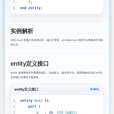
7
    );
8
end
entity
;
循环与case：写清楚重复和分支
18
assert与report：让testbench会报错
19
实例解析
可综合VHDL风格：从仿真到硬件
20
示例 mux2 把接口和实现分开，端口不变时，architecture 内部可以替换成不同实
现方式。
entity定义接口
entity 描述模块对外暴露的端口，包括输入、输出和方向。题库模板给出的 entity
名和端口名通常不能修改。
entity定义接口
VHDL
1
entity
mux2
is
2
port
 (
3
a
   : 
in
std_logic
;