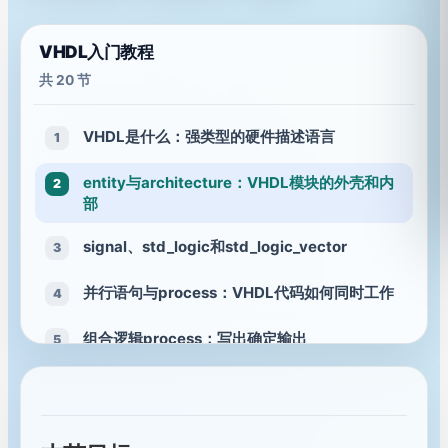
VHDL入门教程
共 20 节
VHDL是什么：强类型的硬件描述语言
1
entity与architecture：VHDL模块的外壳和内
2
部
signal、std_logic和std_logic_vector
3
并行语句与process：VHDL代码如何同时工作
4
组合逻辑process：写出确定输出
5
时序逻辑process：时钟、复位和寄存器
6
numeric_std与类型转换：让运算更可靠
7