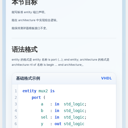
本节目标
VHDL testbench入门：验证你的设计
8
能写标准 entity 端口声明。
能在 architecture 中实现组合逻辑。
VHDL状态机入门：用枚举类型描述流程
9
能保持测评题模板接口不变。
编译错误与波形调试：定位VHDL问题
10
词法基础：注释、标识符和字面量
语法格式
11
entity 的格式是 entity 名称 is port (...); end entity; architecture 的格式是
运算符与表达式：逻辑、比较和移位
12
architecture rtl of 名称 is begin ... end architecture;。
constant与generic：参数化VHDL模块
13
基础格式示例
VHDL
signal与variable：赋值时机的差异
14
1
entity
mux2
is
2
port
 (
模块层次化：entity例化与port map
15
3
a
   : 
in
std_logic
;
4
b
   : 
in
std_logic
;
library、use与package：组织可复用定义
16
5
sel
 : 
in
std_logic
;
6
y
   : 
out
std_logic
数组与record：组织复杂数据
17