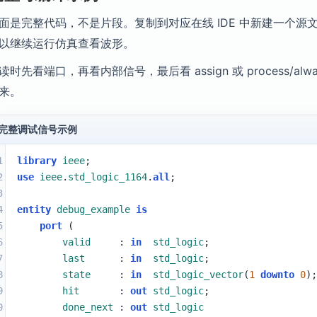
面是完整代码，不是片段。复制到对应在线 IDE 中新建一个源文件即
以继续运行仿真查看波形。
读时先看端口，再看内部信号，最后看 assign 或 process/
来。
完整调试信号示例
1
library
ieee
;
2
use
ieee
.
std_logic_1164
.
all
;
3
4
entity
debug_example
is
5
port
 (
6
valid
     : 
in
std_logic
;
7
last
      : 
in
std_logic
;
8
state
     : 
in
std_logic_vector
(
1
downto
0
)
9
hit
       : 
out
std_logic
;
0
done_next
 : 
out
std_logic