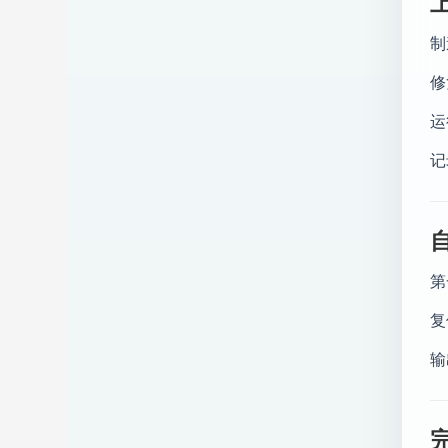
制
修
运
记
第
复
输