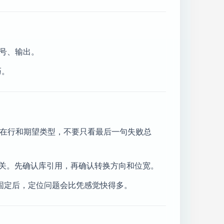
号、输出。
巧。
所在行和期望类型，不要只看最后一句失败总
er 的转换有关。先确认库引用，再确认转换方向和位宽。
序固定后，定位问题会比凭感觉快得多。