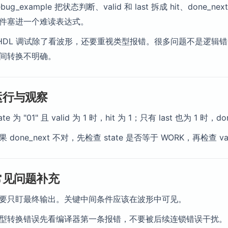
ebug_example 把状态判断、valid 和 last 拆成 hit、d
件塞进一个难读表达式。
HDL 调试除了看波形，还要重视类型报错。很多问题不是逻辑错，而是 std_
间转换不明确。
运行与观察
tate 为 "01" 且 valid 为 1 时，hit 为 1；只有 last 也为 1 时，d
果 done_next 不对，先检查 state 是否等于 WORK，再检查 va
常见问题补充
要只盯最终输出。关键中间条件应该在波形中可见。
型转换错误先看编译器第一条报错，不要被后续连锁错误干扰。