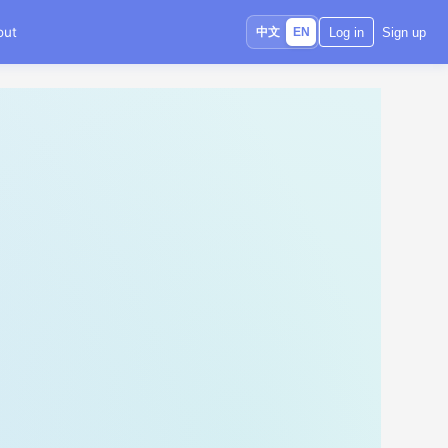
out
中文
Log in
Sign up
EN