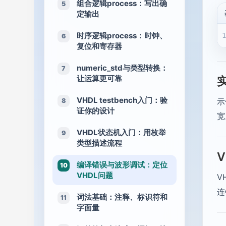
组合逻辑process：写出确
5
定输出
时序逻辑process：时钟、
6
复位和寄存器
numeric_std与类型转换：
7
让运算更可靠
VHDL testbench入门：验
示
8
证你的设计
宽
VHDL状态机入门：用枚举
9
类型描述流程
编译错误与波形调试：定位
10
VHDL问题
V
连
词法基础：注释、标识符和
11
字面量