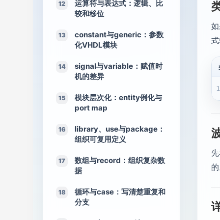
运算符与表达式：逻辑、比
12
较和移位
如
constant与generic：参数
13
式
化VHDL模块
signal与variable：赋值时
14
机的差异
模块层次化：entity例化与
15
port map
library、use与package：
16
组织可复用定义
先
数组与record：组织复杂数
17
的
据
循环与case：写清楚重复和
18
分支