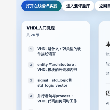
打开在线编译实践
进入测评题库
返回
VHDL入门教程
共 20 节
VHDL是什么：强类型的硬
1
件描述语言
能
能
entity与architecture：
2
VHDL模块的外壳和内部
能
signal、std_logic和
3
std_logic_vector
并行语句与process：
4
VHDL代码如何同时工作
V