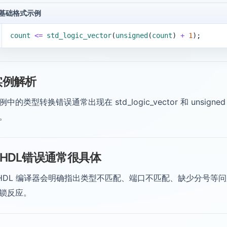
基础格式示例
1
count
<=
std_logic_vector
(
unsigned
(
count
) 
+
1
);
实例解析
例中的类型转换错误通常出现在 std_logic_vector 和 uns
。
VHDL错误通常很具体
HDL 编译器会明确指出类型不匹配、端口不匹配、缺少分号等
锁反应。