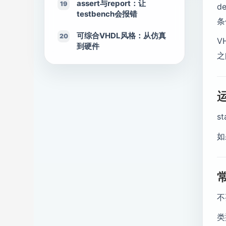
assert与report：让
19
d
testbench会报错
条
可综合VHDL风格：从仿真
20
V
到硬件
之
s
如
不
类