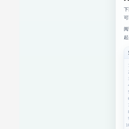
下
可
阅
起
1