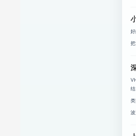
好
把
V
结
类
波