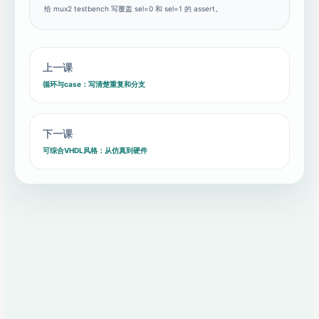
给 mux2 testbench 写覆盖 sel=0 和 sel=1 的 assert。
27
assert
y
=
'1'
report
"and_gate output mismatch"
severity
error
;
28
report
"test finished"
上一课
severity
note
;
循环与case：写清楚重复和分支
下一课
可综合VHDL风格：从仿真到硬件