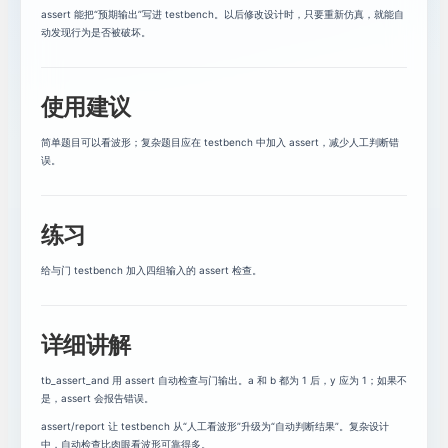
assert 能把“预期输出”写进 testbench。以后修改设计时，只要重新仿真，就能自
动发现行为是否被破坏。
循环与case：写清楚重复和分支
18
assert与report：让testbench会报错
19
使用建议
可综合VHDL风格：从仿真到硬件
20
简单题目可以看波形；复杂题目应在 testbench 中加入 assert，减少人工判断错
误。
练习
给与门 testbench 加入四组输入的 assert 检查。
详细讲解
tb_assert_and 用 assert 自动检查与门输出。a 和 b 都为 1 后，y 应为 1；如果不
是，assert 会报告错误。
assert/report 让 testbench 从“人工看波形”升级为“自动判断结果”。复杂设计
中，自动检查比肉眼看波形可靠得多。