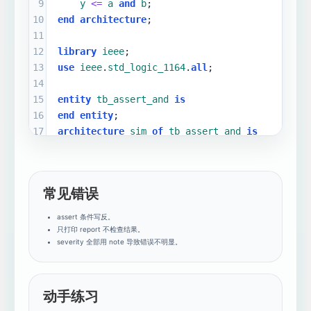
9
y
<=
a
and
b
;
10
end
architecture
;
11
12
library
ieee
;
13
use
ieee
.
std_logic_1164
.
all
;
14
15
entity
tb_assert_and
is
16
end
entity
;
17
architecture
sim
of
tb_assert_and
is
18
signal
a
 : 
std_logic
 :
=
'0'
;
19
signal
b
 : 
std_logic
 :
=
'0'
;
20
signal
y
 : 
std_logic
;
常见错误
21
begin
22
dut
: 
entity
work
.
and_gate
port
assert 条件写反。
map
 (
a
=>
a
, 
b
=>
b
, 
y
=>
y
);
只打印 report 不检查结果。
23
severity 全部用 note 导致错误不明显。
24
process
25
begin
26
a
<=
'1'
; 
b
<=
'1'
; 
wait
for
动手练习
10
ns
;