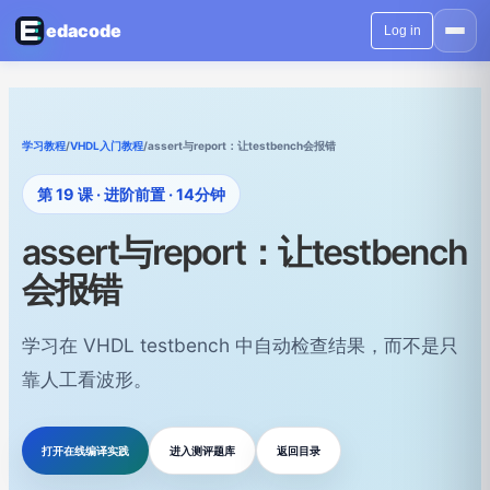
edacode
Log in
学习教程
/
VHDL入门教程
/
assert与report：让testbench会报错
第 19 课 · 进阶前置 · 14分钟
assert与report：让testbench
会报错
学习在 VHDL testbench 中自动检查结果，而不是只
靠人工看波形。
打开在线编译实践
进入测评题库
返回目录