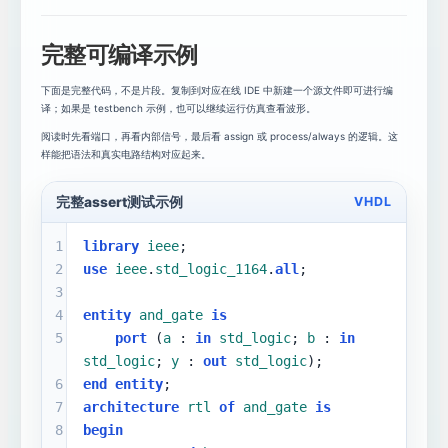
完整可编译示例
下面是完整代码，不是片段。复制到对应在线 IDE 中新建一个源文件即可进行编
译；如果是 testbench 示例，也可以继续运行仿真查看波形。
阅读时先看端口，再看内部信号，最后看 assign 或 process/always 的逻辑。这
样能把语法和真实电路结构对应起来。
完整assert测试示例
VHDL
1
library
ieee
;
2
use
ieee
.
std_logic_1164
.
all
;
3
4
entity
and_gate
is
5
port
 (
a
 : 
in
std_logic
; 
b
 : 
in
std_logic
; 
y
 : 
out
std_logic
);
6
end
entity
;
7
architecture
rtl
of
and_gate
is
8
begin