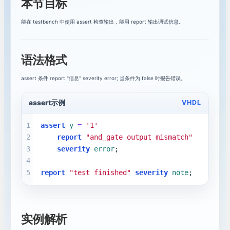
本节目标
VHDL testbench入门：验证你的设计
8
能在 testbench 中使用 assert 检查输出，能用 report 输出调试信息。
VHDL状态机入门：用枚举类型描述流程
9
语法格式
编译错误与波形调试：定位VHDL问题
10
assert 条件 report "信息" severity error; 当条件为 false 时报告错误。
词法基础：注释、标识符和字面量
11
assert示例
VHDL
运算符与表达式：逻辑、比较和移位
12
1
assert
y
=
'1'
constant与generic：参数化VHDL模块
13
2
report
"and_gate output mismatch"
3
severity
error
;
signal与variable：赋值时机的差异
14
4
5
report
"test finished"
severity
note
;
模块层次化：entity例化与port map
15
library、use与package：组织可复用定义
16
实例解析
数组与record：组织复杂数据
17